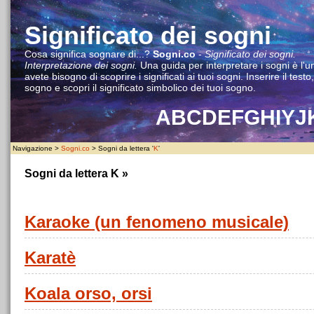
Significato dei sogni
Cosa significa sognare di...?
Sogni.co
-
Significato dei sogni.
Interpretazione dei sogni.
Una guida per interpretare i sogni è l'u
avete bisogno di scoprire i significati ai tuoi sogni. Inserire il testo
sogno e scopri il significato simbolico dei tuoi sogno.
A
B
C
D
E
F
G
H
I
Y
J
Navigazione >
Sogni.co
> Sogni da lettera '
K
'
Sogni da lettera
K
»
Karaoke (un fenomeno musicale)
Karatè
Koala orso, orsi