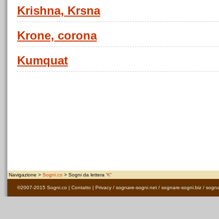
Krishna, Krsna
Krone, corona
Kumquat
Navigazione >
Sogni.co
> Sogni da lettera '
K
'
©2007-2015
Sogni.co
|
Contatto
|
Privacy
/
sognare-sogni.net
/
sognare-sogni.biz
/
sogna