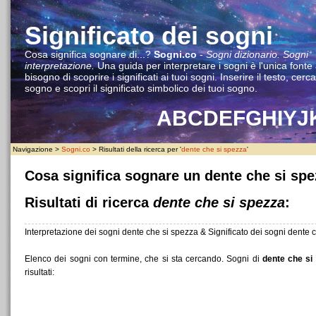
Significato dei sogni
Cosa significa sognare di...?
Sogni.co
-
Sogni dizionario. Sogni
interpretazione.
Una guida per interpretare i sogni è l'unica fonte
bisogno di scoprire i significati ai tuoi sogni. Inserire il testo, cerca
sogno e scopri il significato simbolico dei tuoi sogno.
A
B
C
D
E
F
G
H
I
Y
J
Navigazione >
Sogni.co
> Risultati della ricerca per '
dente che si spezza
'
Cosa significa sognare un dente che si sp
Risultati di ricerca
dente che si spezza
:
Interpretazione dei sogni dente che si spezza & Significato dei sogni dente 
Elenco dei sogni con termine, che si sta cercando. Sogni di
dente che si
risultati: