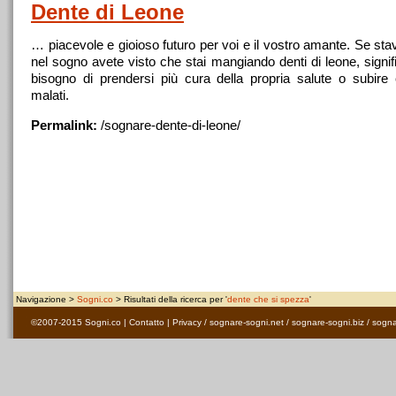
Dente
di Leone
… piacevole e gioioso futuro per voi e il vostro amante. Se st
nel sogno avete visto
che
stai mangiando denti di leone, signi
bisogno di prendersi più cura della propria salute o subir
malati.
Permalink:
/sognare-
dente
-di-leone/
Navigazione >
Sogni.co
> Risultati della ricerca per '
dente che si spezza
'
©2007-2015
Sogni.co
|
Contatto
|
Privacy
/
sognare-sogni.net
/
sognare-sogni.biz
/
sogna