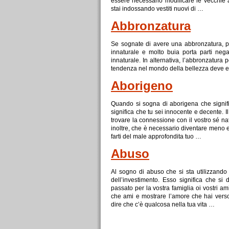
essere necessario modificare le vecchie 
stai indossando vestiti nuovi
di
…
Abbronzatura
Se
sognate
di
avere una abbronzatura, po
innaturale e molto buia porta parti negat
innaturale. In alternativa, l’abbronzatura 
tendenza nel mondo della bellezza deve e
Aborigeno
Quando si sogna
di
aborigena che signifi
significa che tu sei innocente e decente. 
trovare la connessione con il vostro sé n
inoltre, che è necessario diventare meno 
farti del male approfondita tuo …
Abuso
Al sogno
di
abuso che si sta utilizzando
dell’investimento. Esso significa che si
passato per la vostra famiglia oi vostri a
che ami e mostrare l’amore che hai ver
dire che c’è qualcosa nella tua vita …