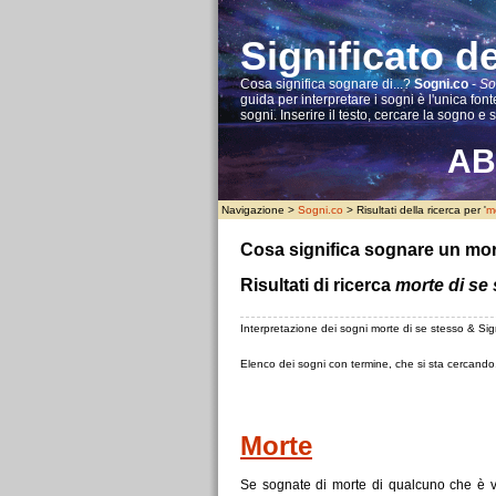
Significato d
Cosa significa sognare di...?
Sogni.co
-
So
guida per interpretare i sogni è l'unica fonte
sogni. Inserire il testo, cercare la sogno e 
A
B
Navigazione >
Sogni.co
> Risultati della ricerca per '
m
Cosa significa sognare un mor
Risultati di ricerca
morte di se
Interpretazione dei sogni morte di se stesso & Sign
Elenco dei sogni con termine, che si sta cercando
Morte
Se
sognate
di
morte
di
qualcuno che è vi