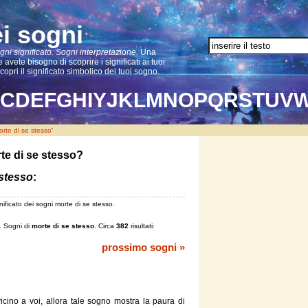
ei sogni
gni significato. Sogni interpretazione.
Una
 avete bisogno di scoprire i significati ai tuoi
scopri il significato simbolico dei tuoi sogno.
C
D
E
F
G
H
I
Y
J
K
L
M
N
O
P
Q
R
S
T
U
V
orte di se stesso
'
te di se stesso?
 stesso
:
ificato dei sogni morte di se stesso.
. Sogni di
morte di se stesso
. Circa
382
risultati:
prossimo sogni »
cino a voi, allora tale sogno mostra la paura
di