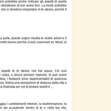
ogno potrebbe anche indicare gli aspetti
di
quella
 e desiderare
di
non avere loro. La
morte
potrebbe
che si desidera impiantare in te
stesso
, perché ti
a parte, questo sogno mostra le vostre azioni e il
 molto buono perché si può osservare
se
stessi, al
i aspetti
di
te
stesso
che hai paura. Ciò può
i
colpa, o alcuni pensieri repressi. Si può avere
ativa, i fantasmi sono rappresentativi
di
qualcosa
no. Indica una sensazione
di
distacco dalla vita e
na chiamata per voi
di
andare avanti e …
ia i cambiamenti interiori, la trasformazione, la
che sta accadendo dentro
di
te o nella tua vita.