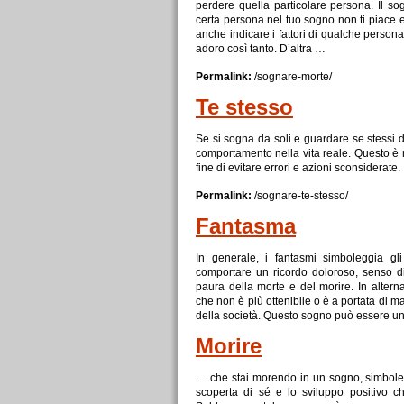
perdere quella particolare persona. Il s
certa persona nel tuo sogno non ti piace
anche indicare i fattori
di
qualche persona 
adoro così tanto. D’altra …
Permalink:
/sognare-
morte
/
Te
stesso
Se
si sogna da soli e guardare
se
stessi d
comportamento nella vita reale. Questo è
fine
di
evitare errori e azioni sconsiderate.
Permalink:
/sognare-te-
stesso
/
Fantasma
In generale, i fantasmi simboleggia gl
comportare un ricordo doloroso, senso
d
paura della
morte
e del morire. In altern
che non è più ottenibile o è a portata
di
ma
della società. Questo sogno può essere u
Morire
… che stai morendo in un sogno, simbolegg
scoperta
di
sé e lo sviluppo positivo 