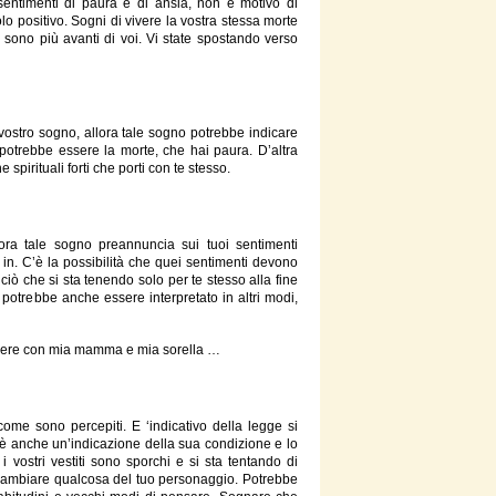
sentimenti
di
paura e
di
ansia, non è motivo
di
lo positivo. Sogni
di
vivere la vostra stessa
morte
i sono più avanti
di
voi. Vi state spostando verso
l vostro sogno, allora tale sogno potrebbe indicare
potrebbe essere la
morte
, che hai paura. D’altra
e spirituali forti che porti con te
stesso
.
lora tale sogno preannuncia sui tuoi sentimenti
in. C’è la possibilità che quei sentimenti devono
 ciò che si sta tenendo solo per te
stesso
alla fine
potrebbe anche essere interpretato in altri modi,
ere con mia mamma e mia sorella …
ome sono percepiti. E ‘indicativo della legge si
o è anche un’indicazione della sua condizione e lo
i vostri vestiti sono sporchi e si sta tentando
di
ambiare qualcosa del tuo personaggio. Potrebbe