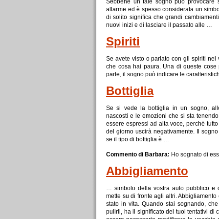
Sebbene un tale sogno può provocare 
allarme ed è spesso considerata un simbo
di
solito significa che grandi cambiament
nuovi inizi e
di
lasciare il passato alle …
Spiriti
Se
avete visto o parlato con gli spiriti ne
che cosa hai paura. Una
di
queste cose 
parte, il sogno può indicare le caratteristich
Bottiglia
Se
si vede la bottiglia in un sogno, al
nascosti e le emozioni che si sta tenendo 
essere espressi ad alta voce, perché tutto
del giorno uscirà negativamente. Il sogno 
se
il tipo
di
bottiglia è …
Commento di Barbara:
Ho sognato
di
ess
Abbigliamento
… simbolo della vostra auto pubblico e c
mette su
di
fronte agli altri. Abbigliament
stato in vita. Quando stai sognando, che 
pulirli, ha il significato dei tuoi tentativi
di
c