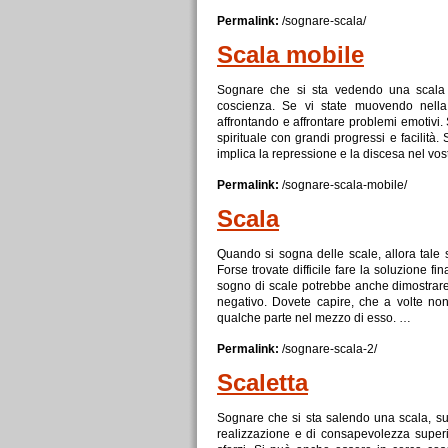
Permalink:
/sognare-
scala
/
Scala
mobile
Sognare che si sta vedendo una
scala
coscienza. Se vi state muovendo nel
affrontando e affrontare problemi emotivi
spirituale con grandi progressi e facilità
implica la repressione e la discesa nel v
Permalink:
/sognare-
scala
-mobile/
Scala
Quando si sogna delle scale, allora tale 
Forse trovate difficile fare la soluzione f
sogno di scale potrebbe anche dimostrare
negativo. Dovete capire, che a volte n
qualche parte nel mezzo di esso. …
Permalink:
/sognare-
scala
-2/
Scaletta
Sognare che si sta salendo una
scala
, s
realizzazione e di consapevolezza superior