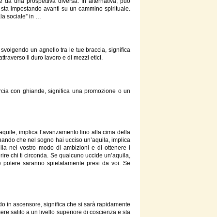
 da una prospettiva diversa. In alternativa, può
i sta impostando avanti su un cammino spirituale.
la
sociale” in …
volgendo un agnello tra le tue braccia, significa
traverso il duro lavoro e di mezzi etici.
cia con ghiande, significa una promozione o un
quile, implica l’avanzamento fino alla cima della
ando che nel sogno hai ucciso un’aquila, implica
ulla nel vostro modo di ambizioni e di ottenere i
ferire chi ti circonda. Se qualcuno uccide un’aquila,
 e potere saranno spietatamente presi da voi. Se
do in ascensore, significa che si sarà rapidamente
re salito a un livello superiore di coscienza e sta