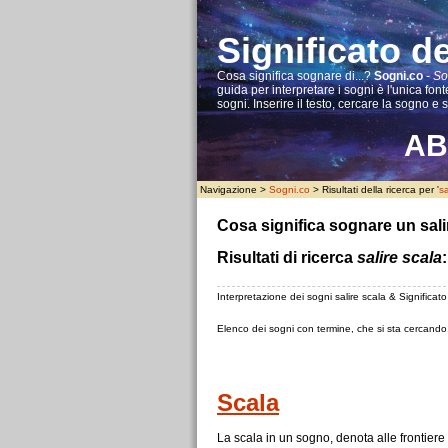
Significato d
Cosa significa sognare di...?
Sogni.co
-
So
guida per interpretare i sogni è l'unica fonte
sogni. Inserire il testo, cercare la sogno e 
A
B
Navigazione >
Sogni.co
> Risultati della ricerca per '
sa
Cosa significa sognare un sali
Risultati di ricerca
salire scala
:
Interpretazione dei sogni salire scala & Significato
Elenco dei sogni con termine, che si sta cercando
Scala
La
scala
in un sogno, denota alle frontiere 