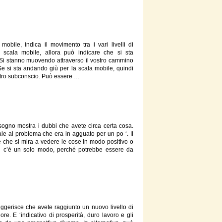
mobile, indica il movimento tra i vari livelli di
la
scala
mobile, allora può indicare che si sta
. Si stanno muovendo attraverso il vostro cammino
. Se si sta andando giù per la
scala
mobile, quindi
ostro subconscio. Può essere …
sogno mostra i dubbi che avete circa certa cosa.
inale al problema che era in agguato per un po ‘. Il
 che si mira a vedere le cose in modo positivo o
on c’è un solo modo, perché potrebbe essere da
uggerisce che avete raggiunto un nuovo livello di
e. E ‘indicativo di prosperità, duro lavoro e gli