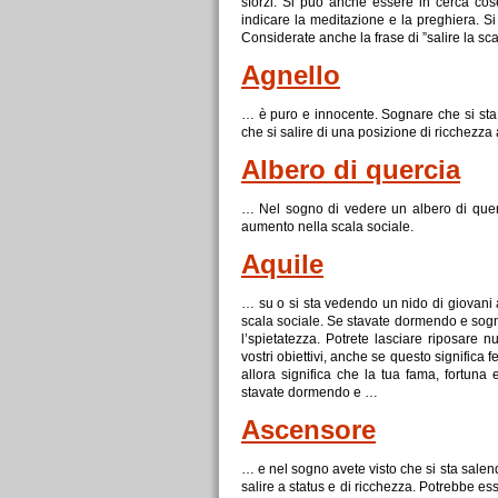
sforzi. Si può anche essere in cerca cose
indicare la meditazione e la preghiera. S
Considerate anche la frase di ”
salire
la
sca
Agnello
… è puro e innocente. Sognare che si sta s
che si
salire
di una posizione di ricchezza at
Albero di quercia
… Nel sogno di vedere un albero di quer
aumento nella
scala
sociale.
Aquile
… su o si sta vedendo un nido di giovani a
scala
sociale. Se stavate dormendo e sogn
l’spietatezza. Potrete lasciare riposare n
vostri obiettivi, anche se questo significa 
allora significa che la tua fama, fortuna
stavate dormendo e …
Ascensore
… e nel sogno avete visto che si sta salen
salire
a status e di ricchezza. Potrebbe esse