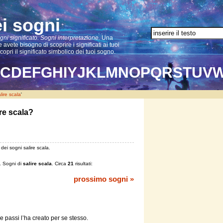
ei sogni
gni significato. Sogni interpretazione.
Una
 avete bisogno di scoprire i significati ai tuoi
scopri il significato simbolico dei tuoi sogno.
C
D
E
F
G
H
I
Y
J
K
L
M
N
O
P
Q
R
S
T
U
V
lire scala
'
re scala?
 dei sogni salire scala.
. Sogni di
salire scala
. Circa
21
risultati:
prossimo sogni »
e passi l’ha creato per se stesso.