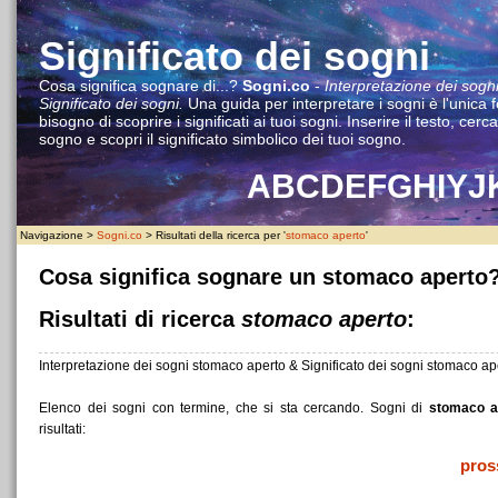
Significato dei sogni
Cosa significa sognare di...?
Sogni.co
-
Interpretazione dei sogni
Significato dei sogni.
Una guida per interpretare i sogni è l'unica 
bisogno di scoprire i significati ai tuoi sogni. Inserire il testo, cerca
sogno e scopri il significato simbolico dei tuoi sogno.
A
B
C
D
E
F
G
H
I
Y
J
Navigazione >
Sogni.co
> Risultati della ricerca per '
stomaco aperto
'
Cosa significa sognare un stomaco aperto
Risultati di ricerca
stomaco aperto
:
Interpretazione dei sogni stomaco aperto & Significato dei sogni stomaco ap
Elenco dei sogni con termine, che si sta cercando. Sogni di
stomaco a
risultati:
pros