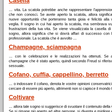
Casella
… vita. La scatola potrebbe anche rappresentare l’apprensio
che non conosci. Se avete
aperto
la scatola, allora signifi
nuove opportunità che porteranno tanta gioia e felicità alla 
veglia. Il sogno in cui hai
aperto
la scatola, ma sembrava vuo
frustrazioni della tua vita. Se viene visualizzata la casella d
sogno, allora significa che si dovrà affari di successo con l
professionale. La scatola che è avvolto …
Champagne, sciampagna
… con le celebrazioni e le realizzazioni ha ottenuti. Se a
champagne che è stato
aperto
, quindi secondo Freud si riferis
sessuale.
Cofano, cuffia, cappellino, berretto
… o indossare il cofano, denota le vostre opinioni conservatric
cercare di essere più
aperto
, altrimenti non si capisce il mondo ti
Coltivare
… allora tale sogno si suggerisce di svuotare il contenuto della
Se si rimane più
aperto
ad altre persone, si diventa e migliore