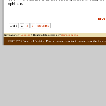
spirituale.
pros
1 di 3
1
2
3
prossimo
Navigazione >
Sogni.co
> Risultati della ricerca per '
stomaco aperto
'
©2007-2015
Sogni.co
|
Contatto
|
Privacy
/
sognare-sogni.net
/
sognare-sogni.biz
/
sogna