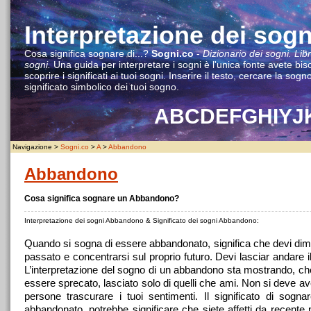
Interpretazione dei sogn
Cosa significa sognare di...?
Sogni.co
-
Dizionario dei sogni. Lib
sogni.
Una guida per interpretare i sogni è l'unica fonte avete bis
scoprire i significati ai tuoi sogni. Inserire il testo, cercare la sogno
significato simbolico dei tuoi sogno.
A
B
C
D
E
F
G
H
I
Y
J
Navigazione >
Sogni.co
>
A
>
Abbandono
Abbandono
Cosa significa sognare un Abbandono?
Interpretazione dei sogni Abbandono & Significato dei sogni Abbandono:
Quando si sogna di essere abbandonato, significa che devi dime
passato e concentrarsi sul proprio futuro. Devi lasciar andare i
L’interpretazione del sogno di un abbandono sta mostrando, ch
essere sprecato, lasciato solo di quelli che ami. Non si deve av
persone trascurare i tuoi sentimenti. Il significato di sogna
abbandonato, potrebbe significare che siete affetti da recente