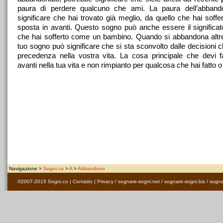
paura di perdere qualcuno che ami. La paura dell’abband
significare che hai trovato già meglio, da quello che hai soffe
sposta in avanti. Questo sogno può anche essere il significat
che hai sofferto come un bambino. Quando si abbandona altr
tuo sogno può significare che si sta sconvolto dalle decisioni ch
precedenza nella vostra vita. La cosa principale che devi 
avanti nella tua vita e non rimpianto per qualcosa che hai fatto o 
Navigazione >
Sogni.co
>
A
>
Abbandono
©2007-2015
Sogni.co
|
Contatto
|
Privacy
/
sognare-sogni.net
/
sognare-sogni.biz
/
sogna