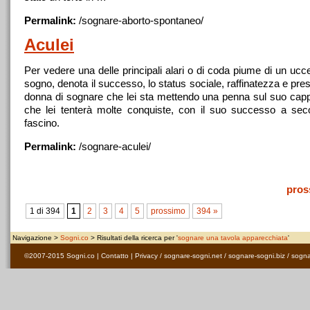
Permalink:
/
sognare
-aborto-spontaneo/
Aculei
Per vedere
una
delle principali alari o di coda piume di un ucce
sogno, denota il successo, lo status sociale, raffinatezza e pres
donna di
sognare
che lei sta mettendo
una
penna sul suo cappe
che lei tenterà molte conquiste, con il suo successo a se
fascino.
Permalink:
/
sognare
-aculei/
pros
1 di 394
1
2
3
4
5
prossimo
394 »
Navigazione >
Sogni.co
> Risultati della ricerca per '
sognare una tavola apparecchiata
'
©2007-2015
Sogni.co
|
Contatto
|
Privacy
/
sognare-sogni.net
/
sognare-sogni.biz
/
sogna