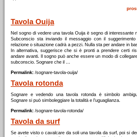
pros
Tavola
Ouija
Nel sogno di vedere
una
tavola
Ouija è segno di interessante n
Subconscio sta inviando il messaggio con il suggerimento
relazione o situazione cadrà a pezzi. Nulla sta per andare in bas
In alternativa, suggerisce che si è pronti a prendere certi risc
andare avanti. Il sogno può anche essere un modo di collegare
subconscio.
Sognare
che il …
Permalink:
/
sognare
-
tavola
-ouija/
Tavola
rotonda
Sognare
e vedendo
una
tavola
rotonda è simbolo ambigu
Sognare
si può simboleggiare la totalità e l’uguaglianza.
Permalink:
/
sognare
-
tavola
-rotonda/
Tavola
da surf
Se avete visto o cavalcare da soli
una
tavola
da surf, poi si de