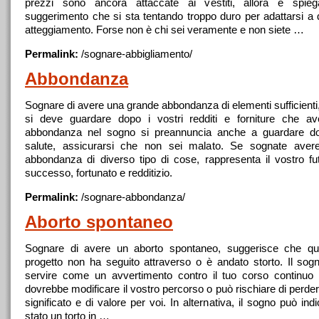
prezzi sono ancora attaccate ai vestiti, allora è spie
suggerimento che si sta tentando troppo duro per adattarsi a
atteggiamento. Forse non è chi sei veramente e non siete …
Permalink:
/
sognare
-abbigliamento/
Abbondanza
Sognare
di avere
una
grande abbondanza di elementi sufficienti,
si deve guardare dopo i vostri redditi e forniture che a
abbondanza nel sogno si preannuncia anche a guardare do
salute, assicurarsi che non sei malato. Se sognate ave
abbondanza di diverso tipo di cose, rappresenta il vostro fut
successo, fortunato e redditizio.
Permalink:
/
sognare
-abbondanza/
Aborto spontaneo
Sognare
di avere un aborto spontaneo, suggerisce che qu
progetto non ha seguito attraverso o è andato storto. Il so
servire come un avvertimento contro il tuo corso continuo 
dovrebbe modificare il vostro percorso o può rischiare di perde
significato e di valore per voi. In alternativa, il sogno può ind
stato un torto in …