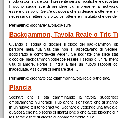
modo di continuare con il presente senza modifiche le circostanz
Il sogno suggerisce di prendere più imprese e la motivazi
essere disinvolto. Se c’è qualcosa che si desidera ottenere in 
necessario mettere lo sforzo per ottenere il risultato che desider
Permalink:
/
sognare
-
tavola
-da-surf/
Backgammon,
Tavola
Reale o Tric-T
Quando si sogna di giocare il gioco del backgammon, sig
persone nella tua vita che non si aspettavano di veder
soddisfatto e confortevole vederli. Se sognate che siete stati
gioco del backgammon potrebbe essere il segno di un falliment
vita di amore. Forse si inizia a fare un nuovo rapporti c
inadeguate. Assicurati di pensare due …
Permalink:
/
sognare
-backgammon-
tavola
-reale-o-tric-trac/
Plancia
Sognare
che si sta camminando la
tavola
, suggeris
emotivamente vulnerabili. Può anche significare che si stan
in un nuovo territorio emotivo.
Sognare
e vedendo
una
tavola
di
qualcosa che ha bisogno di riparazione o che avete bisogno di
le risorse e fare qualcosa di apparentemente nulla.