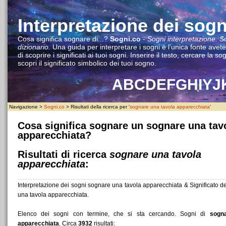
Interpretazione dei sogn
Cosa significa sognare di...?
Sogni.co
-
Sogni interpretazione. S
dizionario.
Una guida per interpretare i sogni è l'unica fonte avet
di scoprire i significati ai tuoi sogni. Inserire il testo, cercare la s
scopri il significato simbolico dei tuoi sogno.
A
B
C
D
E
F
G
H
I
Y
J
Navigazione >
Sogni.co
> Risultati della ricerca per '
sognare una tavola apparecchiata
'
Cosa significa sognare un sognare una tav
apparecchiata?
Risultati di ricerca
sognare una tavola
apparecchiata
:
Interpretazione dei sogni sognare una tavola apparecchiata & Significato d
una tavola apparecchiata.
Elenco dei sogni con termine, che si sta cercando. Sogni di
sogn
apparecchiata
. Circa
3932
risultati: