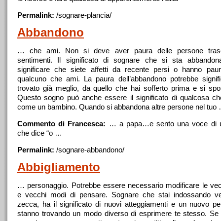
Permalink:
/
sognare
-plancia/
Abbandono
… che ami. Non si deve aver paura delle persone trasc
sentimenti. Il significato di
sognare
che si sta abbandona
significare che siete affetti da recente persi o hanno pau
qualcuno che ami. La paura dell’abbandono potrebbe signif
trovato già meglio, da quello che hai sofferto prima e si spo
Questo sogno può anche essere il significato di qualcosa che
come un bambino. Quando si abbandona altre persone nel tuo
Commento di Francesca:
… a papa…e sento
una
voce di
che dice “o …
Permalink:
/
sognare
-abbandono/
Abbigliamento
… personaggio. Potrebbe essere necessario modificare le vecc
e vecchi modi di pensare.
Sognare
che stai indossando ves
zecca, ha il significato di nuovi atteggiamenti e un nuovo pe
stanno trovando un modo diverso di esprimere te stesso. Se i 